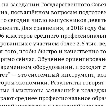
на заседании Государственного Совет
на, посвящённом вопросам подготов
что сегодня число выпускников девят
оцента. Для сравнения, в 2018 году бы
06 кластеров среднего профессиональн
рованных с участием более 2,5 тыс. 
я того, чтобы быстро и качественно г
ямо сейчас. Обучение ориентировано
современном оборудовании, проходят 
тет“ — это системный инструмент, к
ором экономики. Результаты говорят с
ые 4 миллиона заявлений в колледжи
рают среднее профессиональное образ
нной профессии и успешной карьере.