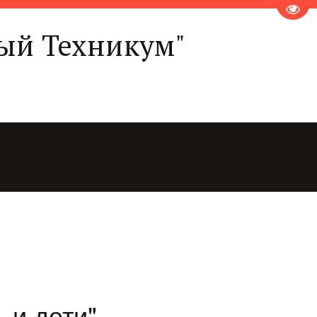
Пере
ый Техникум"
 и дети"