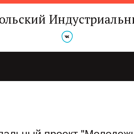
сольский Индустриальн
альный проект "Молодежь