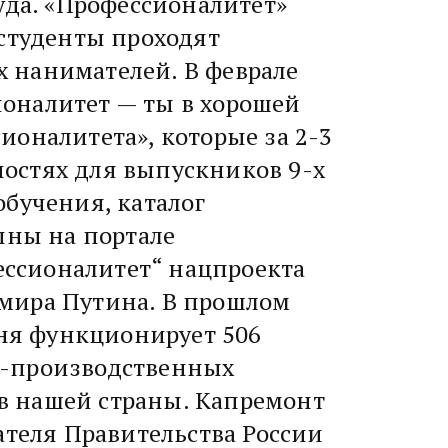
уда. «Профессионалитет»
 студенты проходят
 нанимателей. В феврале
оналитет — ты в хорошей
ионалитета», которые за 2-3
остях для выпускников 9-х
обучения, каталог
пны на портале
ссионалитет“ нацпроекта
имира Путина. В прошлом
дня функционирует 506
но-производственных
ов нашей страны. Капремонт
ателя Правительства России