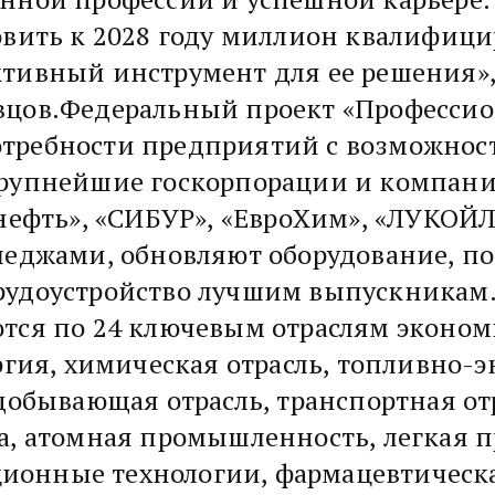
овить к 2028 году миллион квалифици
ктивный инструмент для ее решения»
вцов.Федеральный проект «Профессио
требности предприятий с возможнос
рупнейшие госкорпорации и компании
 нефть», «СИБУР», «ЕвроХим», «ЛУКОЙЛ
леджами, обновляют оборудование, п
рудоустройство лучшим выпускникам
ются по 24 ключевым отраслям эконо
ургия, химическая отрасль, топливно-
одобывающая отрасль, транспортная о
а, атомная промышленность, легкая 
онные технологии, фармацевтическа