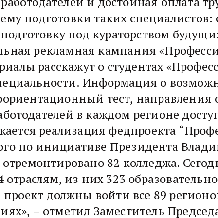
 работодателей и достойная оплата тр
тему подготовки таких специалистов:
подготовку под кураторством будущих
альная рекламная кампания «Професси
иалы расскажут о студентах «Професс
специальности. Информация о возможн
офориентационный тест, направления 
работодателей в каждом регионе досту
ается реализация федпроекта “Профе
ного по инициативе Президента Влад
 и отремонтировано 82 колледжа. Сего
24 отраслям, из них 323 образователь
 в проект должны войти все 89 регион
циях», – отметил Заместитель Председ