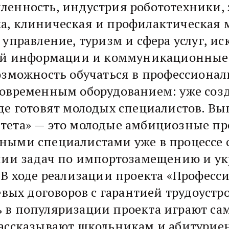
ленность, индустрия робототехники, 
а, клиническая и профилактическая 
управление, туризм и сфера услуг, ис
вой информации и коммуникационные 
озможность обучаться в профессионал
овременным оборудованием: уже созда
де готовят молодых специалистов. В
тета» — это молодые амбициозные пр
ыми специалистами уже в процессе о
ении задач по импортозамещению и у
В ходе реализации проекта «Професси
евых договоров с гарантией трудоустр
 в популяризации проекта играют са
рассказывают школьникам и абитурие